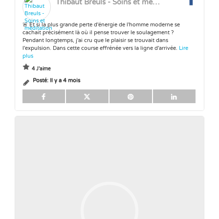
Thibaut Breuls - Soins et méditation
🚨 Et si la plus grande perte d'énergie de l'homme moderne se
cachait précisément là où il pense trouver le soulagement ?
Pendant longtemps, j'ai cru que le plaisir se trouvait dans
l'expulsion. Dans cette course effrénée vers la ligne d'arrivée.
Lire
plus
4 J'aime
Posté:
Il y a 4 mois