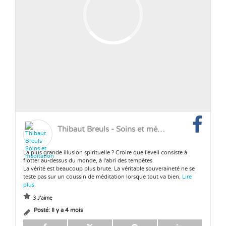
Thibaut Breuls - Soins et méditation
La plus grande illusion spirituelle ? Croire que l'éveil consiste à
flotter au-dessus du monde, à l'abri des tempêtes.
La vérité est beaucoup plus brute. La véritable souveraineté ne se
teste pas sur un coussin de méditation lorsque tout va bien,
Lire
plus
3 J'aime
Posté:
Il y a 4 mois