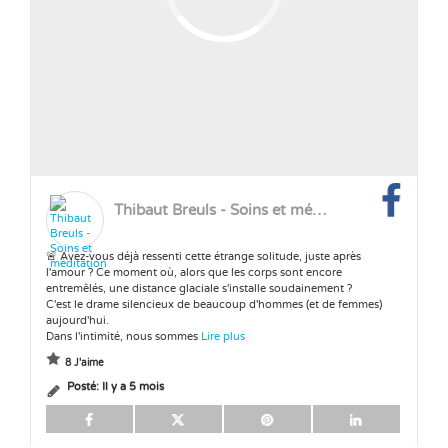
Thibaut Breuls - Soins et méditation
🚨 Avez-vous déjà ressenti cette étrange solitude, juste après
l'amour ? Ce moment où, alors que les corps sont encore
entremêlés, une distance glaciale s'installe soudainement ?
C'est le drame silencieux de beaucoup d'hommes (et de femmes)
aujourd'hui.
Dans l'intimité, nous sommes
Lire plus
8 J'aime
Posté:
Il y a 5 mois