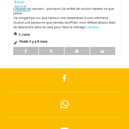
L'illusion du sauveur : pourquoi j'ai arrêté de vouloir réparer ce que
j'aime
J'ai longtemps cru que l'amour vrai ressemblait à une infirmerie.
Quand une personne que j'aimais souffrait, mon réflexe absolu était
de descendre dans sa cave pour faire le ménage
Lire plus
5 J'aime
Posté:
Il y a 5 mois