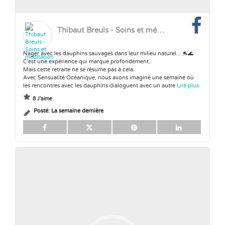
Thibaut Breuls - Soins et méditation
Nager avec les dauphins sauvages dans leur milieu naturel... 🐬🌊
C'est une expérience qui marque profondément.
Mais cette retraite ne se résume pas à cela.
Avec Sensualité Océanique, nous avons imaginé une semaine où
les rencontres avec les dauphins dialoguent avec un autre
Lire plus
8 J'aime
Posté:
La semaine dernière