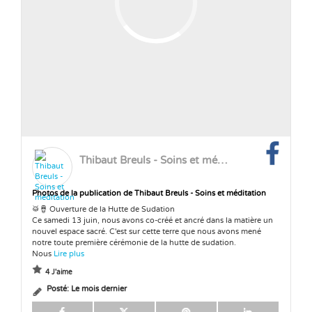
Thibaut Breuls - Soins et méditation
Photos de la publication de Thibaut Breuls - Soins et méditation
🥁🪘 Ouverture de la Hutte de Sudation
Ce samedi 13 juin, nous avons co-créé et ancré dans la matière un
nouvel espace sacré. C'est sur cette terre que nous avons mené
notre toute première cérémonie de la hutte de sudation.
Nous
Lire plus
4 J'aime
Posté:
Le mois dernier