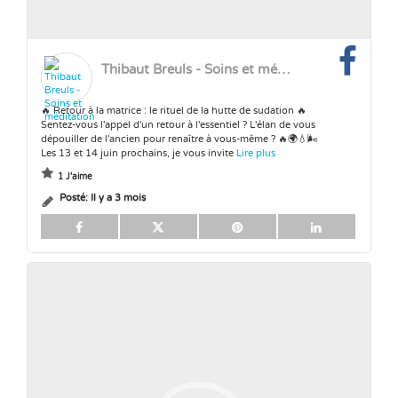
Thibaut Breuls - Soins et méditation
🔥 Retour à la matrice : le rituel de la hutte de sudation 🔥
Sentez-vous l'appel d'un retour à l'essentiel ? L'élan de vous
dépouiller de l'ancien pour renaître à vous-même ? 🔥🌍💧🌬️
Les 13 et 14 juin prochains, je vous invite
Lire plus
1 J'aime
Posté:
Il y a 3 mois