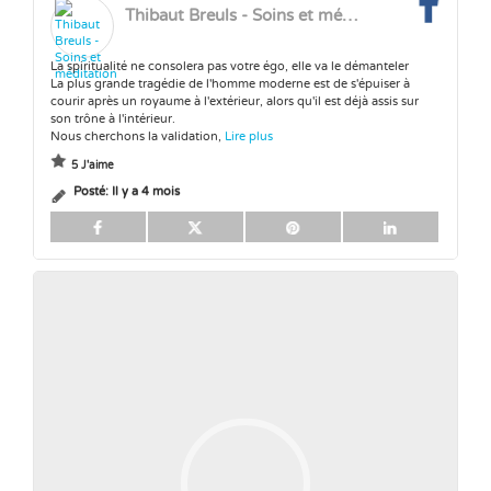
Thibaut Breuls - Soins et méditation
La spiritualité ne consolera pas votre égo, elle va le démanteler
La plus grande tragédie de l'homme moderne est de s'épuiser à
courir après un royaume à l'extérieur, alors qu'il est déjà assis sur
son trône à l'intérieur.
Nous cherchons la validation,
Lire plus
5 J'aime
Posté:
Il y a 4 mois