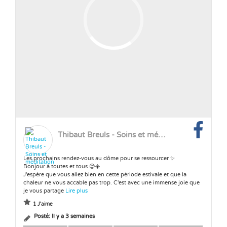
Thibaut Breuls - Soins et méditation
Les prochains rendez-vous au dôme pour se ressourcer ✨
Bonjour à toutes et tous 😊☀️
J'espère que vous allez bien en cette période estivale et que la
chaleur ne vous accable pas trop. C'est avec une immense joie que
je vous partage
Lire plus
1 J'aime
Posté:
Il y a 3 semaines