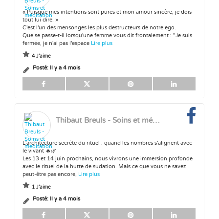
« Puisque mes intentions sont pures et mon amour sincère, je dois
tout lui dire. »
C'est l'un des mensonges les plus destructeurs de notre ego.
Que se passe-t-il lorsqu'une femme vous dit frontalement : "Je suis
fermée, je n'ai pas l'espace
Lire plus
4 J'aime
Posté:
Il y a 4 mois
Thibaut Breuls - Soins et méditation
L'architecture secrète du rituel : quand les nombres s'alignent avec
le vivant 🔥🌿
Les 13 et 14 juin prochains, nous vivrons une immersion profonde
avec le rituel de la hutte de sudation. Mais ce que vous ne savez
peut-être pas encore,
Lire plus
1 J'aime
Posté:
Il y a 4 mois